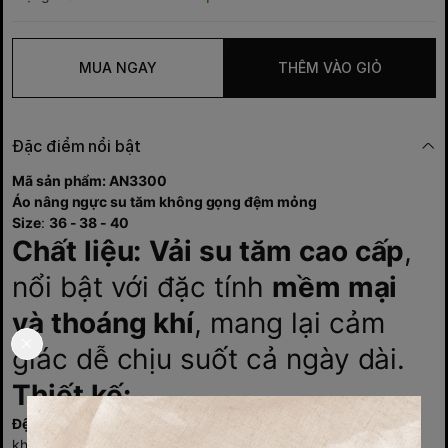
MUA NGAY
THÊM VÀO GIỎ
Đặc điểm nổi bật
Mã sản phẩm: AN3300
Áo nâng ngực su tăm không gọng đệm mỏng
Size
:
36 - 38 - 40
Chất liệu:
Vải su tăm cao cấp
,
nổi bật với đặc tính
mềm mại
và thoáng khí
, mang lại cảm
giác dễ chịu suốt cả ngày dài.
Thiết kế:
Đệm mỏng, nhẹ
, hỗ trợ vừa đủ, không gây áp lực hay khó chịu
khi mặc.