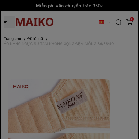
Miễn phí vận chuyển trên 350k
0
Trang chủ
/
Đồ lót nữ
/
ÁO NÂNG NGỰC SU TĂM KHÔNG GỌNG ĐỆM MỎNG 36/38/40