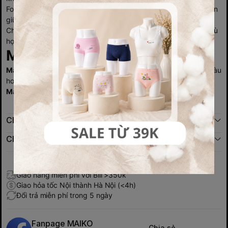
Form dáng ôm sát tự nhiên, giúp
tôn dáng vòng một
nhưng vẫn
giữ được sự thoải mái tối đa.
Chi tiết
móc cài chắc chắn
và
dây vai điều chỉnh linh hoạt
, phù
hợp với mọi dáng người.
Màu sắc:
Màu da:
Tông nhẹ nhàng, dễ dàng phối với trang phục sáng màu
hoặc vải mỏng.
Màu đen:
Sang trọng, kín đáo, phù hợp với trang phục tối màu.
Chính sách đổi trả
Chính sách giao hàng
Giao hàng miễn phí với Bill >350k
Giao hỏa tốc Nội thành Hà Nội (<4h)
Đổi trả miễn phí trong 5 ngày
Fanpage MAIKO
Chia sẻ