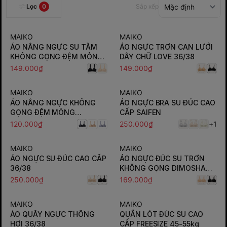
Lọc
0
Sắp xếp
MAIKO
MAIKO
ÁO NÂNG NGỰC SU TĂM
ÁO NGỰC TRƠN CAN LƯỚI
KHÔNG GỌNG ĐỆM MỎNG
DÂY CHỮ LOVE 36/38
36/38/40
149.000₫
149.000₫
MAIKO
MAIKO
ÁO NÂNG NGỰC KHÔNG
ÁO NGỰC BRA SU ĐÚC CAO
GỌNG ĐỆM MỎNG
CẤP SAIFEN
36/38/40/42
120.000₫
250.000₫
+1
MAIKO
MAIKO
ÁO NGỰC SU ĐÚC CAO CẤP
ÁO NGỰC ĐÚC SU TRƠN
36/38
KHÔNG GỌNG DIMOSHA
36/38/40
250.000₫
169.000₫
MAIKO
MAIKO
ÁO QUÂY NGỰC THÔNG
QUẦN LÓT ĐÚC SU CAO
HƠI 36/38
CẤP FREESIZE 45-55kg