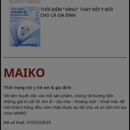
THỜI ĐIỂM "VÀNG" THAY NỘI Y MỚI
CHO CẢ GIA ĐÌNH
Thời trang nội y trẻ em & gia đình
Với tâm huyết đặt vào mỗi sản phẩm, chúng tôi hướng đến
những giá trị cốt lõi: êm ái – dịu nhẹ – thoáng mát – thoải mái, để
mỗi khách hàng đều cảm nhận được sự dễ chịu và an tâm khi lựa
chọn MAIKO.
Mã số thuế: 0109222635