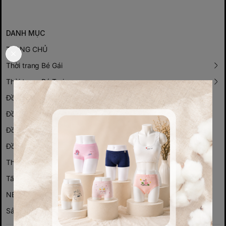
DANH MỤC
TRANG CHỦ
Thời trang Bé Gái
Thời trang Bé Trai
Đồ lót Bé Gái
Đồ lót Bé Trai
Đồ lót Nữ
Đồ lót Nam
Thời trang trung niên
Tất, vớ gia đình
NEW ARRIVAL
Sản phẩm độc quyền xuất AEON