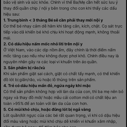
bảo vệ sinh và sức khỏe. Chính vì thế Ba/Mẹ cần hết sức lưu ý
thay đổi quần chip / nội y bên trong cho con khi thấy các dấu
hiệu sau:
1. Trung bình < 3 tháng Bé sẽ cần phải thay mới nội y
Cơ thể bé nhạy cảm dễ hăm khi tăng cân, kích, chật. Cọ sát trực
tiếp vào dã khiến bé khó chịu khi hoạt động mạnh, không thoải
mái.
2. Có dấu hiệu nấm mốc nhỏ liti trên nội y
Ở Việt Nam, vào các dịp nồm ẩm, đây chính là thời điểm nấm
mốc tăng cao nếu như không được phơi khô. Chính điều nay là
nguyên nhân gây ra các loại vi khuẩn trên áo quần.
3. Sản phẩm bị rão/xù
Khi sản phẩm giặt sai cách, giặt có chất tẩy mạnh, có thể khiến
đồ lót bị giãn/rão, vù hoặc lỗ thủng trên sản phẩm.
4. Trẻ có dấu hiệu mẩn đỏ, ngứa ngáy khi mặc
Có thể sản phẩm không hợp với làn da của con, thì ba mẹ nên bỏ
ngay và thay đồ mới/ hoặc mẫu cải cotton mới có chất liệu an
toàn >95% để an toàn với làn da của con hơn.
5. Có mùi khó chịu, hoặc đũng lót bị ngả vàng
Lót quần/lót ngực của các bé rất quan trọng, vì khi có dậu hiệu
đổi màu vàng hoặc mùi khó chịu dễ khiến vi khuẩn xâm nhập,