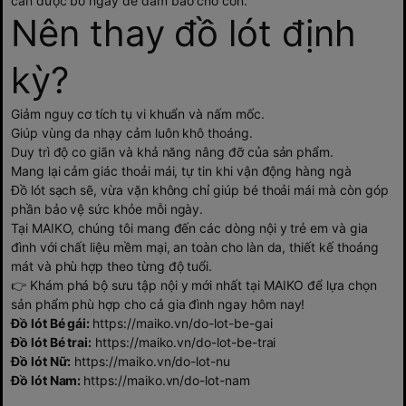
cần được bỏ ngay để đảm bảo cho con.
Nên thay đồ lót định
kỳ?
Giảm nguy cơ tích tụ vi khuẩn và nấm mốc.
Giúp vùng da nhạy cảm luôn khô thoáng.
Duy trì độ co giãn và khả năng nâng đỡ của sản phẩm.
Mang lại cảm giác thoải mái, tự tin khi vận động hàng ngà
Đồ lót sạch sẽ, vừa vặn không chỉ giúp bé thoải mái mà còn góp
phần bảo vệ sức khỏe mỗi ngày.
Tại MAIKO, chúng tôi mang đến các dòng nội y trẻ em và gia
đình với chất liệu mềm mại, an toàn cho làn da, thiết kế thoáng
mát và phù hợp theo từng độ tuổi.
👉 Khám phá bộ sưu tập nội y mới nhất tại MAIKO để lựa chọn
sản phẩm phù hợp cho cả gia đình ngay hôm nay!
Đồ lót Bé gái:
https://maiko.vn/do-lot-be-gai
Đồ lót Bé trai:
https://maiko.vn/do-lot-be-trai
Đồ lót Nữ:
https://maiko.vn/do-lot-nu
Đồ lót Nam:
https://maiko.vn/do-lot-nam