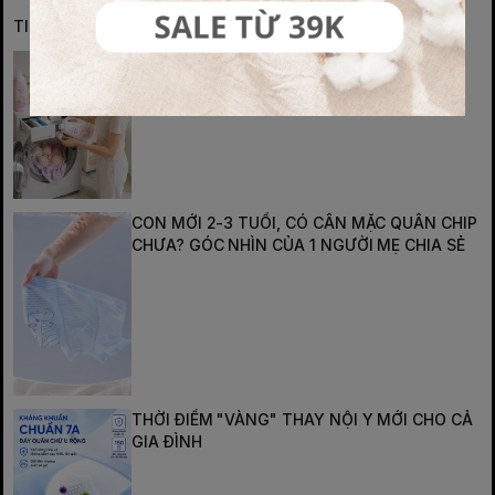
TIN TỨC NỔI BẬT
THỜI TIẾT NỒM ẨM "BA/MẸ CẦN LÀM GÌ ĐỂ
GIỮ NỘI Y SẠCH CHO BÉ".
CON MỚI 2-3 TUỔI, CÓ CẦN MẶC QUẦN CHIP
CHƯA? GÓC NHÌN CỦA 1 NGƯỜI MẸ CHIA SẺ
THỜI ĐIỂM "VÀNG" THAY NỘI Y MỚI CHO CẢ
GIA ĐÌNH