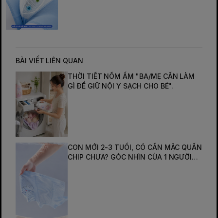
BÀI VIẾT LIÊN QUAN
THỜI TIẾT NỒM ẨM "BA/MẸ CẦN LÀM
GÌ ĐỂ GIỮ NỘI Y SẠCH CHO BÉ".
CON MỚI 2-3 TUỔI, CÓ CẦN MẶC QUẦN
CHIP CHƯA? GÓC NHÌN CỦA 1 NGƯỜI
MẸ CHIA SẺ