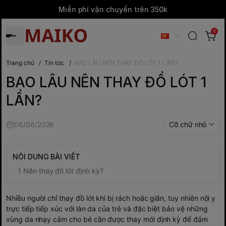
Miễn phí vận chuyển trên 350k
0
Trang chủ
/
Tin tức
/
BAO LÂU NÊN THAY ĐỒ LÓT 1 LẦN?
BAO LÂU NÊN THAY ĐỒ LÓT 1
LẦN?
06/06/2026
NỘI DUNG BÀI VIẾT
Nên thay đồ lót định kỳ?
Nhiều người chỉ thay đồ lót khi bị rách hoặc giãn, tuy nhiên nội y
trực tiếp tiếp xúc với làn da của trẻ và đặc biệt bảo vệ những
vùng da nhạy cảm cho bé cần được thay mới định kỳ để đảm