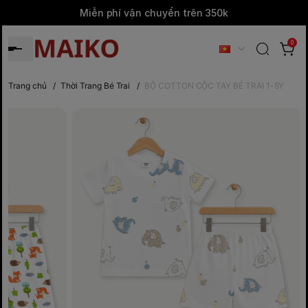
Miễn phí vận chuyển trên 350k
0
Trang chủ
/
Thời Trang Bé Trai
/
BỘ COTTON CỘC TAY BÉ TRAI 1-5Y