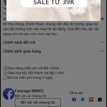
"BỘ SƯU TẬP HÈ 2025 – COTTON TINH KHIẾT, THOẢI MÁI
TỪNG NGÀY!"
Với cảm hứng từ thiên nhiên rực rỡ, MAIKO mang đến những thiết
kế nhẹ nhàng, thanh thoát, nhưng vẫn đầy ấn tượng, giúp bé
yêu tận hưởng trọn vẹn mùa hè sôi động. Họa tiết màu sắc đa
dạng cho bé yêu vừa chơi vừa học.
Chính sách đổi trả
Chính sách giao hàng
Giao hàng miễn phí với Bill >350k
Giao hỏa tốc Nội thành Hà Nội (<4h)
Đổi trả miễn phí trong 5 ngày
Fanpage MAIKO
Chia sẻ
Kết nối với chúng tôi
Kết nối với chúng tôi