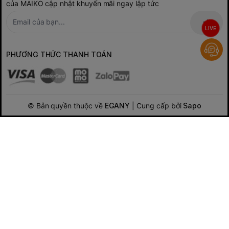
của MAIKO cập nhật khuyến mãi ngay lập tức
LIVE
PHƯƠNG THỨC THANH TOÁN
© Bản quyền thuộc về
EGANY
| Cung cấp bởi
Sapo