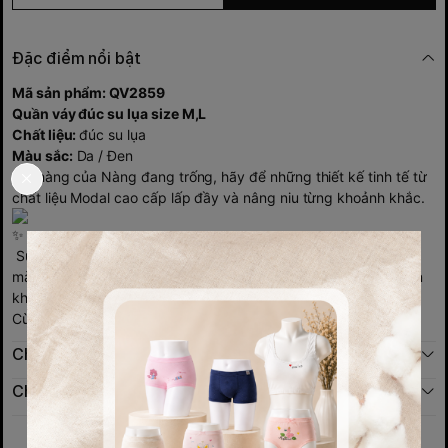
Đặc điểm nổi bật
Mã sản phẩm: QV2859
Quần váy đúc su lụa size M,L
Chất liệu:
đúc su lụa
Màu sắc:
Da / Đen
Giỏ hàng của Nàng đang trống, hãy để những thiết kế tinh tế từ
chất liệu Modal cao cấp lấp đầy và nâng niu từng khoảnh khắc.
Sự kết hợp giữa đường nét hiện đại, viền mỏng nhẹ, và tông
màu pastel thanh nhã không chỉ mang đến sự thoải mái mà còn
khẳng định phong cách đầy tinh tế.
Cùng MAIKO chạm đến đẳng cấp hoàn mỹ!
Chính sách đổi trả
Chính sách giao hàng