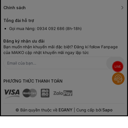
Chính sách
Tổng đài hỗ trợ
Gọi mua hàng: 0934 092 686 (8h-18h)
Đăng ký nhận ưu đãi
Bạn muốn nhận khuyến mãi đặc biệt? Đăng kí follow Fanpage
của MAIKO cập nhật khuyến mãi ngay lập tức
LIVE
PHƯƠNG THỨC THANH TOÁN
© Bản quyền thuộc về
EGANY
| Cung cấp bởi
Sapo