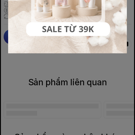
Giao hàng miễn phí với Bill >350k
Giao hỏa tốc Nội thành Hà Nội (<4h)
Đổi trả miễn phí trong 5 ngày
Fanpage MAIKO
Chia sẻ
Kết nối với chúng tôi
Kết nối với chúng tôi
Sản phẩm liên quan