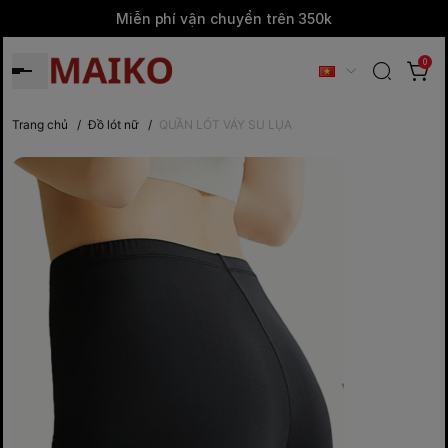
Miễn phí vận chuyển trên 350k
0
Trang chủ
/
Đồ lót nữ
/
QUẦN LÓT VÁY SU LỤA